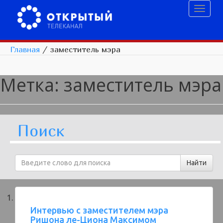
Toggl
naviga
Главная
/
заместитель мэра
Метка:
заместитель мэра
Поиск
Интервью с заместителем мэра
Ришона ле-Циона Максимом