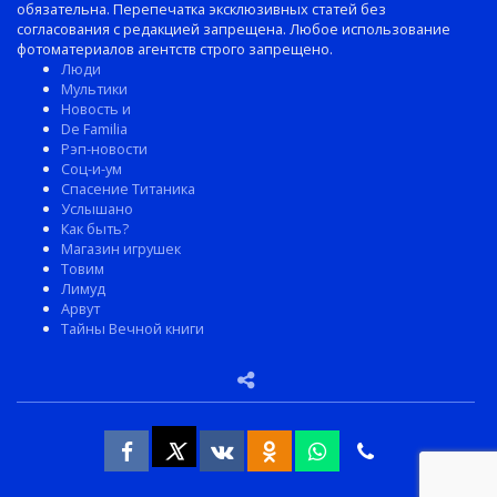
обязательна. Перепечатка эксклюзивных статей без
согласования с редакцией запрещена. Любое использование
фотоматериалов агентств строго запрещено.
Люди
Мультики
Новость и
De Familia
Рэп-новости
Соц-и-ум
Спасение Титаника
Услышано
Как быть?
Магазин игрушек
Товим
Лимуд
Арвут
Тайны Вечной книги