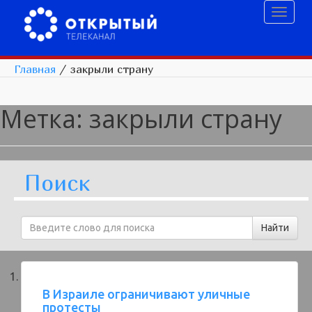
Toggl
naviga
Главная
/
закрыли страну
Метка:
закрыли страну
Поиск
В Израиле ограничивают уличные
протесты