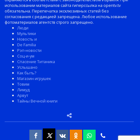
использовании материалов сайта гиперссылка на opentv.tv
обязательна. Перепечатка эксклюзивных статей без
согласования с редакцией запрещена. Любое использование
фотоматериалов агентств строго запрещено.
Люди
Мультики
Новость и
De Familia
Рэп-новости
Соц-и-ум
Спасение Титаника
Услышано
Как быть?
Магазин игрушек
Товим
Лимуд
Арвут
Тайны Вечной книги