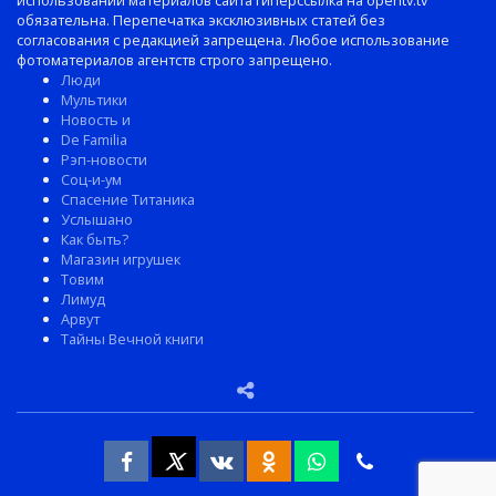
использовании материалов сайта гиперссылка на opentv.tv
обязательна. Перепечатка эксклюзивных статей без
согласования с редакцией запрещена. Любое использование
фотоматериалов агентств строго запрещено.
Люди
Мультики
Новость и
De Familia
Рэп-новости
Соц-и-ум
Спасение Титаника
Услышано
Как быть?
Магазин игрушек
Товим
Лимуд
Арвут
Тайны Вечной книги