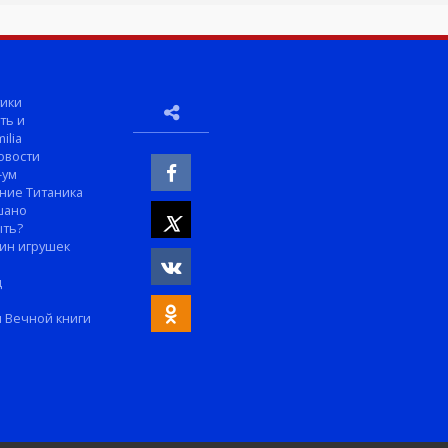
ики
ть и
ilia
овости
-ум
ние Титаника
шано
ыть?
ин игрушек
м
д
 Вечной книги