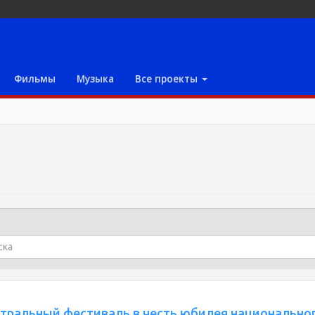
Фильмы
Музыка
Все проекты
атральный фестиваль в честь юбилея национально