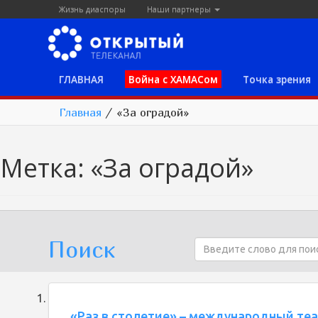
Жизнь диаспоры
Наши партнеры
ГЛАВНАЯ
Война с ХАМАСом
Точка зрения
Главная
/
«За оградой»
Метка:
«За оградой»
Поиск
«Раз в столетие» – международный те