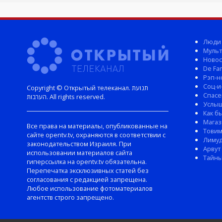
Люди
Мульт
Новос
De Fam
Рэп-н
Соц-и
Copyright © Открытый телеканал. תנועת
Спасе
הערבות. All rights reserved.
Услы
Как б
Магаз
Все права на материалы, опубликованные на
Тови
сайте opentv.tv, охраняются в соответствии с
Лиму
законодательством Израиля. При
Арвут
использовании материалов сайта
Тайны
гиперссылка на opentv.tv обязательна.
Перепечатка эксклюзивных статей без
согласования с редакцией запрещена.
Любое использование фотоматериалов
агентств строго запрещено.