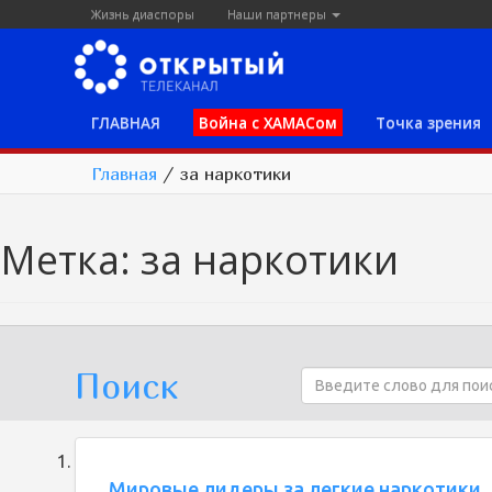
Жизнь диаспоры
Наши партнеры
ГЛАВНАЯ
Война с ХАМАСом
Точка зрения
Главная
/
за наркотики
Метка:
за наркотики
Поиск
Мировые лидеры за легкие наркотики