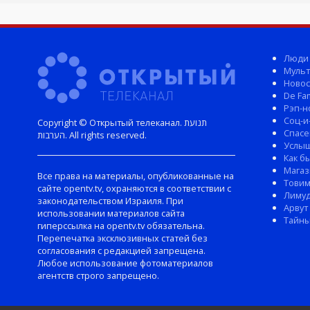
Люди
Мульт
Новос
De Fam
Рэп-н
Соц-и
Copyright © Открытый телеканал. תנועת
Спасе
הערבות. All rights reserved.
Услы
Как б
Магаз
Все права на материалы, опубликованные на
Тови
сайте opentv.tv, охраняются в соответствии с
Лиму
законодательством Израиля. При
Арвут
использовании материалов сайта
Тайны
гиперссылка на opentv.tv обязательна.
Перепечатка эксклюзивных статей без
согласования с редакцией запрещена.
Любое использование фотоматериалов
агентств строго запрещено.