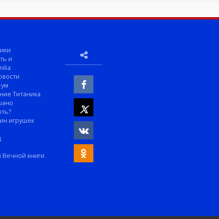
ики
ть и
ilia
овости
-ум
ние Титаника
шано
ыть?
ин игрушек
м
д
 Вечной книги