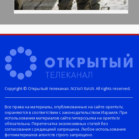
Copyright © Открытый телеканал. תנועת הערבות. All rights reserved.
Все права на материалы, опубликованные на сайте opentv.tv,
охраняются в соответствии с законодательством Израиля. При
использовании материалов сайта гиперссылка на opentv.tv
обязательна. Перепечатка эксклюзивных статей без
согласования с редакцией запрещена. Любое использование
фотоматериалов агентств строго запрещено.