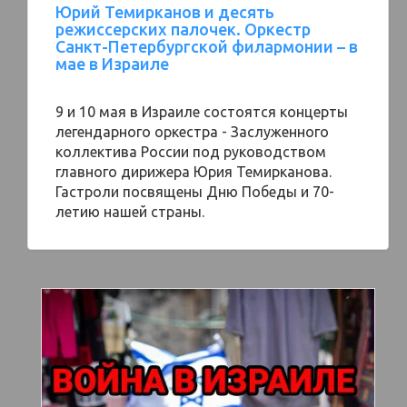
Юрий Темирканов и десять
режиссерских палочек. Оркестр
Санкт-Петербургской филармонии – в
мае в Израиле
9 и 10 мая в Израиле состоятся концерты
легендарного оркестра - Заслуженного
коллектива России под руководством
главного дирижера Юрия Темирканова.
Гастроли посвящены Дню Победы и 70-
летию нашей страны.