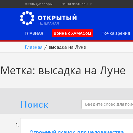
Жизнь диаспоры
Наши партнеры
ГЛАВНАЯ
Война с ХАМАСом
Точка зрения
Главная
/
высадка на Луне
Метка:
высадка на Луне
Поиск
Огромный скачок для человечества