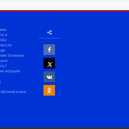
ики
ть и
ilia
овости
-ум
ние Титаника
шано
ыть?
ин игрушек
м
д
 Вечной книги