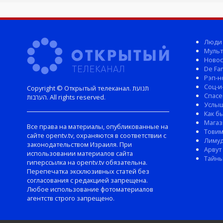
Люди
Мульт
Новос
De Fam
Рэп-н
Соц-и
Copyright © Открытый телеканал. תנועת
Спасе
הערבות. All rights reserved.
Услы
Как б
Магаз
Все права на материалы, опубликованные на
Тови
сайте opentv.tv, охраняются в соответствии с
Лиму
законодательством Израиля. При
Арвут
использовании материалов сайта
Тайны
гиперссылка на opentv.tv обязательна.
Перепечатка эксклюзивных статей без
согласования с редакцией запрещена.
Любое использование фотоматериалов
агентств строго запрещено.