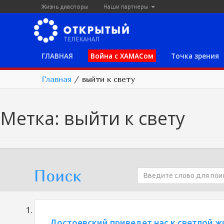
Жизнь диаспоры
Наши партнеры
ГЛАВНАЯ
Война с ХАМАСом
Точка зрения
Главная
/
выйти к свету
Метка:
выйти к свету
Поиск
Достоевский приведет нас к светлой ж