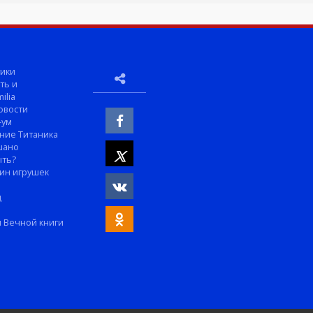
ики
ть и
ilia
овости
-ум
ние Титаника
шано
ыть?
ин игрушек
м
д
 Вечной книги