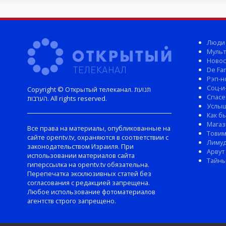
Люди
Мульт
Новос
De Fam
Рэп-н
Соц-и
Copyright © Открытый телеканал. תנועת
Спасе
הערבות. All rights reserved.
Услы
Как б
Магаз
Все права на материалы, опубликованные на
Тови
сайте opentv.tv, охраняются в соответствии с
Лиму
законодательством Израиля. При
Арвут
использовании материалов сайта
Тайны
гиперссылка на opentv.tv обязательна.
Перепечатка эксклюзивных статей без
согласования с редакцией запрещена.
Любое использование фотоматериалов
агентств строго запрещено.