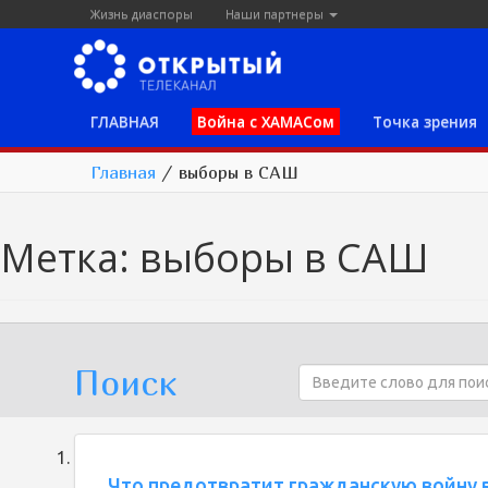
Жизнь диаспоры
Наши партнеры
ГЛАВНАЯ
Война с ХАМАСом
Точка зрения
Главная
/
выборы в САШ
Метка:
выборы в САШ
Поиск
Что предотвратит гражданскую войну 