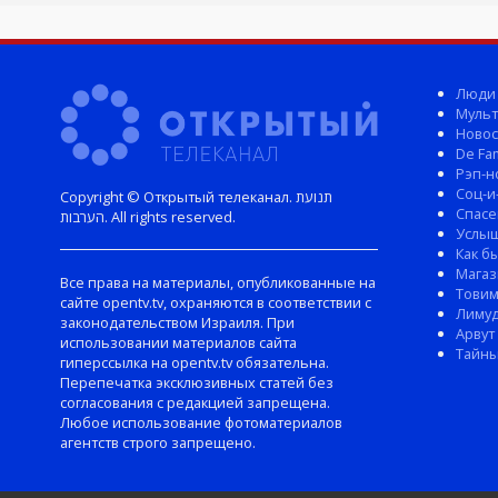
Люди
Мульт
Новос
De Fam
Рэп-н
Соц-и
Copyright © Открытый телеканал. תנועת
Спасе
הערבות. All rights reserved.
Услы
Как б
Магаз
Все права на материалы, опубликованные на
Тови
сайте opentv.tv, охраняются в соответствии с
Лиму
законодательством Израиля. При
Арвут
использовании материалов сайта
Тайны
гиперссылка на opentv.tv обязательна.
Перепечатка эксклюзивных статей без
согласования с редакцией запрещена.
Любое использование фотоматериалов
агентств строго запрещено.