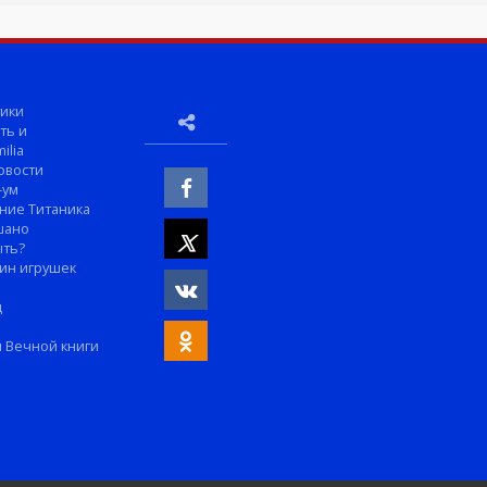
ики
ть и
ilia
овости
-ум
ние Титаника
шано
ыть?
ин игрушек
м
д
 Вечной книги