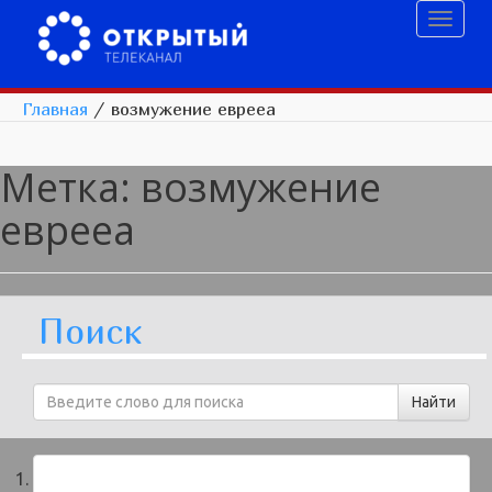
Toggl
naviga
Главная
/
возмужение еврееа
Метка:
возмужение
еврееа
Поиск