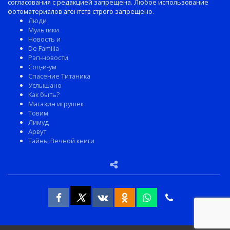
согласования с редакцией запрещена. Любое использование
фотоматериалов агентств строго запрещено.
Люди
Мультики
Новость и
De Familia
Рэп-новости
Соц-и-ум
Спасение Титаника
Услышано
Как быть?
Магазин игрушек
Товим
Лимуд
Арвут
Тайны Вечной книги