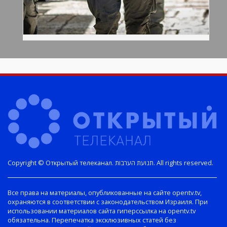
Copyright © Открытый телеканал. תנועת הערבות. All rights reserved.
Все права на материалы, опубликованные на сайте opentv.tv,
охраняются в соответствии с законодательством Израиля. При
использовании материалов сайта гиперссылка на opentv.tv
обязательна. Перепечатка эксклюзивных статей без