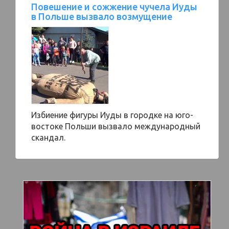
Повешение и сожжение чучела Иуды
в Польше вызвало возмущение
Избиение фигуры Иуды в городке на юго-
востоке Польши вызвало международный
скандал.