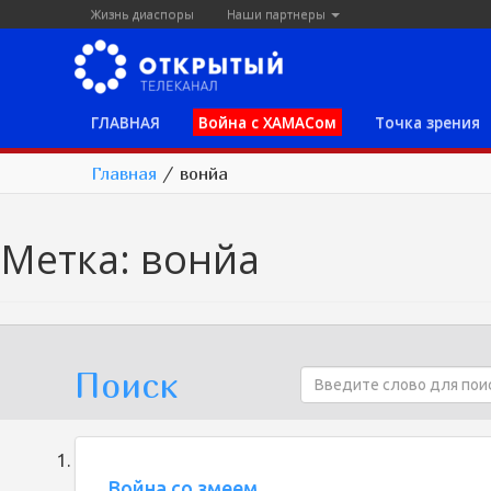
Жизнь диаспоры
Наши партнеры
ГЛАВНАЯ
Война с ХАМАСом
Точка зрения
Главная
/
вонйа
Метка:
вонйа
Поиск
Война со змеем