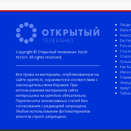
Люди
Мульт
Новос
De Fam
Рэп-н
Соц-и
Copyright © Открытый телеканал. תנועת
Спасе
הערבות. All rights reserved.
Услы
Как б
Магаз
Все права на материалы, опубликованные на
Тови
сайте opentv.tv, охраняются в соответствии с
Лиму
законодательством Израиля. При
Арвут
использовании материалов сайта
Тайны
гиперссылка на opentv.tv обязательна.
Перепечатка эксклюзивных статей без
согласования с редакцией запрещена.
Любое использование фотоматериалов
агентств строго запрещено.