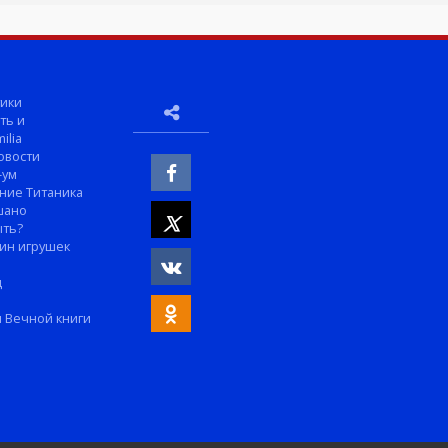
ики
ть и
ilia
овости
-ум
ние Титаника
шано
ыть?
ин игрушек
м
д
 Вечной книги