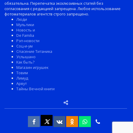
обязательна. Перепечатка эксклюзивных статей без
согласования с редакцией запрещена. Любое использование
фотоматериалов агентств строго запрещено.
Люди
Мультики
Новость и
De Familia
Рэп-новости
Соц-и-ум
Спасение Титаника
Услышано
Как быть?
Магазин игрушек
Товим
Лимуд
Арвут
Тайны Вечной книги