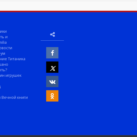
ики
ть и
ilia
овости
-ум
ние Титаника
шано
ыть?
ин игрушек
м
д
 Вечной книги