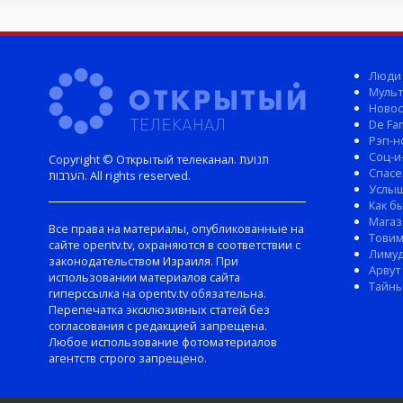
Люди
Мульт
Новос
De Fam
Рэп-н
Соц-и
Copyright © Открытый телеканал. תנועת
Спасе
הערבות. All rights reserved.
Услы
Как б
Магаз
Все права на материалы, опубликованные на
Тови
сайте opentv.tv, охраняются в соответствии с
Лиму
законодательством Израиля. При
Арвут
использовании материалов сайта
Тайны
гиперссылка на opentv.tv обязательна.
Перепечатка эксклюзивных статей без
согласования с редакцией запрещена.
Любое использование фотоматериалов
агентств строго запрещено.