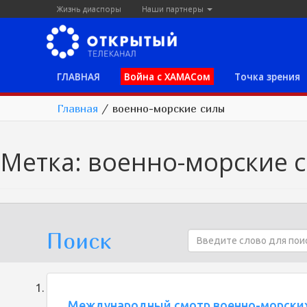
Жизнь диаспоры
Наши партнеры
ГЛАВНАЯ
Война с ХАМАСом
Точка зрения
Главная
/
военно-морские силы
Метка:
военно-морские 
Поиск
Международный смотр военно-морских