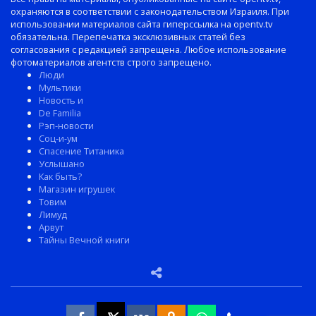
охраняются в соответствии с законодательством Израиля. При
использовании материалов сайта гиперссылка на opentv.tv
обязательна. Перепечатка эксклюзивных статей без
согласования с редакцией запрещена. Любое использование
фотоматериалов агентств строго запрещено.
Люди
Мультики
Новость и
De Familia
Рэп-новости
Соц-и-ум
Спасение Титаника
Услышано
Как быть?
Магазин игрушек
Товим
Лимуд
Арвут
Тайны Вечной книги