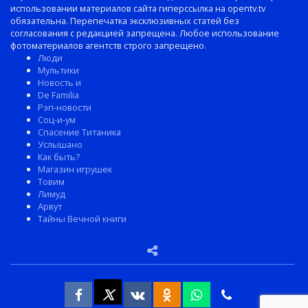
использовании материалов сайта гиперссылка на opentv.tv
обязательна. Перепечатка эксклюзивных статей без
согласования с редакцией запрещена. Любое использование
фотоматериалов агентств строго запрещено.
Люди
Мультики
Новость и
De Familia
Рэп-новости
Соц-и-ум
Спасение Титаника
Услышано
Как быть?
Магазин игрушек
Товим
Лимуд
Арвут
Тайны Вечной книги