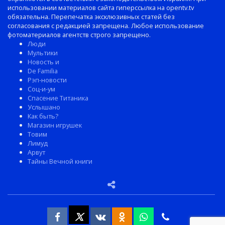
использовании материалов сайта гиперссылка на opentv.tv
обязательна. Перепечатка эксклюзивных статей без
согласования с редакцией запрещена. Любое использование
фотоматериалов агентств строго запрещено.
Люди
Мультики
Новость и
De Familia
Рэп-новости
Соц-и-ум
Спасение Титаника
Услышано
Как быть?
Магазин игрушек
Товим
Лимуд
Арвут
Тайны Вечной книги