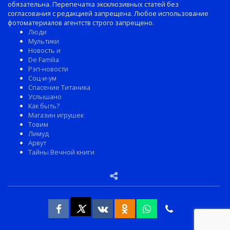
обязательна. Перепечатка эксклюзивных статей без
согласования с редакцией запрещена. Любое использование
фотоматериалов агентств строго запрещено.
Люди
Мультики
Новость и
De Familia
Рэп-новости
Соц-и-ум
Спасение Титаника
Услышано
Как быть?
Магазин игрушек
Товим
Лимуд
Арвут
Тайны Вечной книги