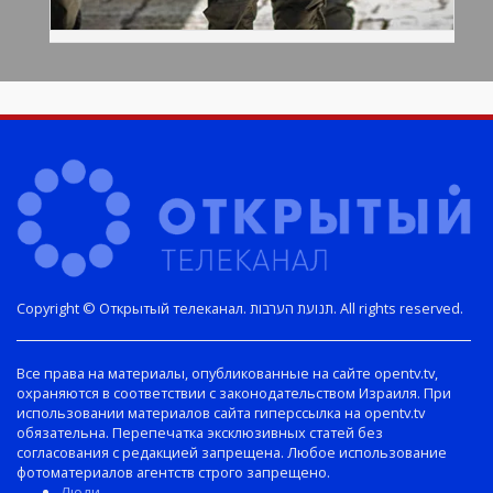
Copyright © Открытый телеканал. תנועת הערבות. All rights reserved.
Все права на материалы, опубликованные на сайте opentv.tv,
охраняются в соответствии с законодательством Израиля. При
использовании материалов сайта гиперссылка на opentv.tv
обязательна. Перепечатка эксклюзивных статей без
согласования с редакцией запрещена. Любое использование
фотоматериалов агентств строго запрещено.
Люди