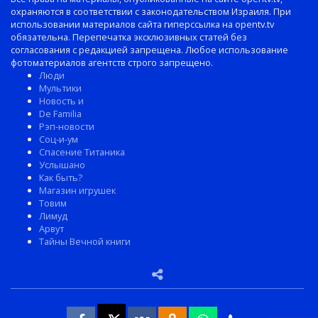
охраняются в соответствии с законодательством Израиля. При
использовании материалов сайта гиперссылка на opentv.tv
обязательна. Перепечатка эксклюзивных статей без
согласования с редакцией запрещена. Любое использование
фотоматериалов агентств строго запрещено.
Люди
Мультики
Новость и
De Familia
Рэп-новости
Соц-и-ум
Спасение Титаника
Услышано
Как быть?
Магазин игрушек
Товим
Лимуд
Арвут
Тайны Вечной книги