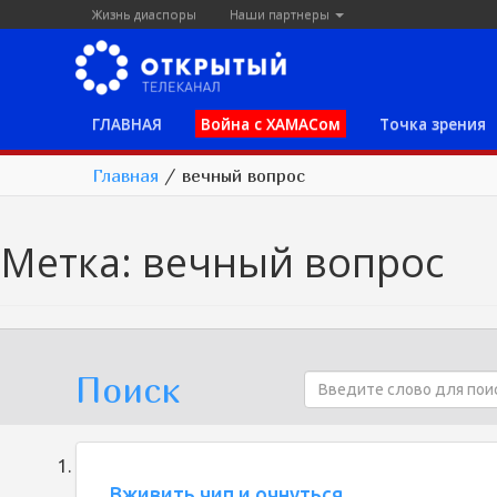
Жизнь диаспоры
Наши партнеры
ГЛАВНАЯ
Война с ХАМАСом
Точка зрения
Главная
/
вечный вопрос
Метка:
вечный вопрос
Поиск
Вживить чип и очнуться