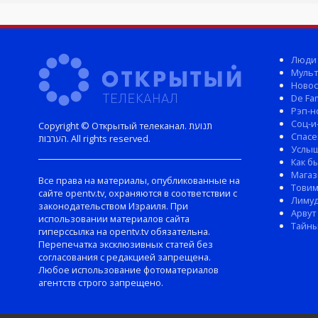
Люди
Мульт
Новос
De Fam
Рэп-н
Соц-и
Copyright © Открытый телеканал. תנועת
Спасе
הערבות. All rights reserved.
Услы
Как б
Магаз
Все права на материалы, опубликованные на
Тови
сайте opentv.tv, охраняются в соответствии с
Лиму
законодательством Израиля. При
Арвут
использовании материалов сайта
Тайны
гиперссылка на opentv.tv обязательна.
Перепечатка эксклюзивных статей без
согласования с редакцией запрещена.
Любое использование фотоматериалов
агентств строго запрещено.