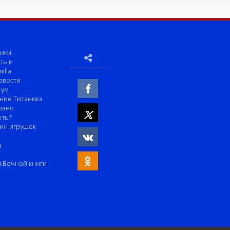
ики
ть и
ilia
овости
-ум
ние Титаника
шано
ыть?
ин игрушек
м
д
 Вечной книги