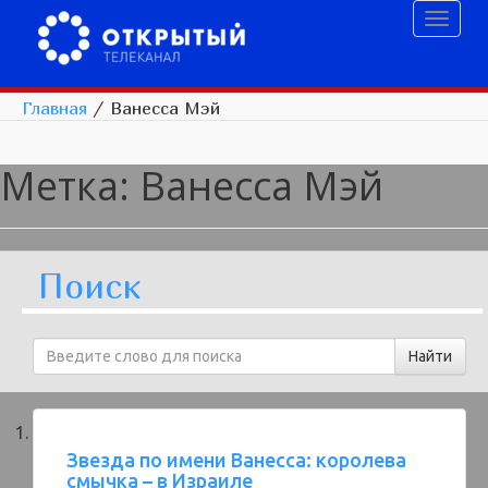
Toggl
naviga
Главная
/
Ванесса Мэй
Метка:
Ванесса Мэй
Поиск
Звезда по имени Ванесса: королева
смычка – в Израиле