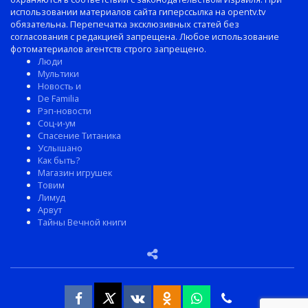
использовании материалов сайта гиперссылка на opentv.tv
обязательна. Перепечатка эксклюзивных статей без
согласования с редакцией запрещена. Любое использование
фотоматериалов агентств строго запрещено.
Люди
Мультики
Новость и
De Familia
Рэп-новости
Соц-и-ум
Спасение Титаника
Услышано
Как быть?
Магазин игрушек
Товим
Лимуд
Арвут
Тайны Вечной книги