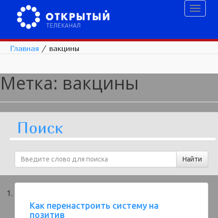
Toggl
naviga
Главная
/
вакцины
Метка:
вакцины
Поиск
Как перенастроить систему на
позитив