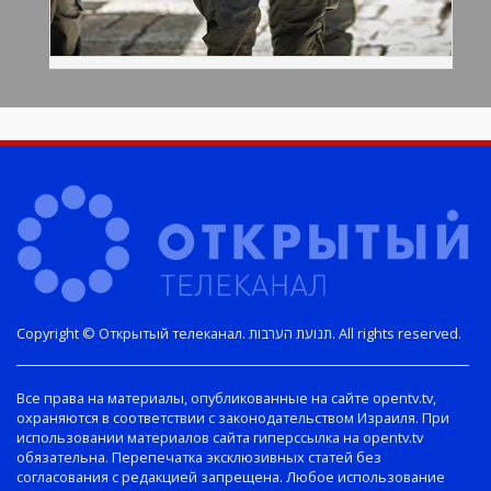
Copyright © Открытый телеканал. תנועת הערבות. All rights reserved.
Все права на материалы, опубликованные на сайте opentv.tv,
охраняются в соответствии с законодательством Израиля. При
использовании материалов сайта гиперссылка на opentv.tv
обязательна. Перепечатка эксклюзивных статей без
согласования с редакцией запрещена. Любое использование