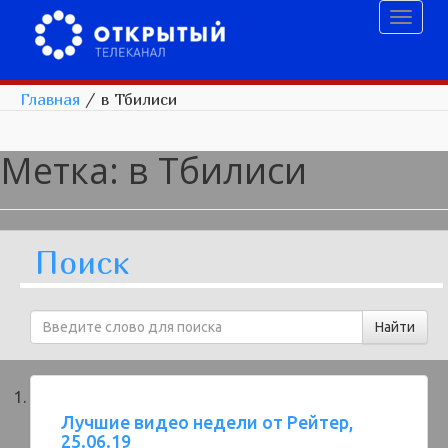
Toggl
naviga
Главная
/
в Тбилиси
Метка:
в Тбилиси
Поиск
Лучшие видео недели от Рейтер,
25.06.19