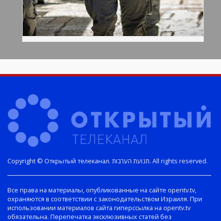
Copyright © Открытый телеканал. תנועת הערבות. All rights reserved.
Все права на материалы, опубликованные на сайте opentv.tv,
охраняются в соответствии с законодательством Израиля. При
использовании материалов сайта гиперссылка на opentv.tv
обязательна. Перепечатка эксклюзивных статей без