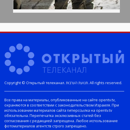
Copyright © Открытый телеканал. תנועת הערבות. All rights reserved.
Все права на материалы, опубликованные на сайте opentv.tv,
охраняются в соответствии с законодательством Израиля. При
использовании материалов сайта гиперссылка на opentv.tv
обязательна. Перепечатка эксклюзивных статей без
согласования с редакцией запрещена. Любое использование
фотоматериалов агентств строго запрещено.