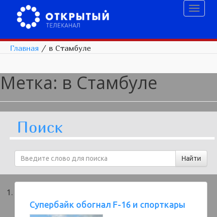
Toggl
naviga
Главная
/
в Стамбуле
Метка:
в Стамбуле
Поиск
Cупербайк обогнал F-16 и спорткары