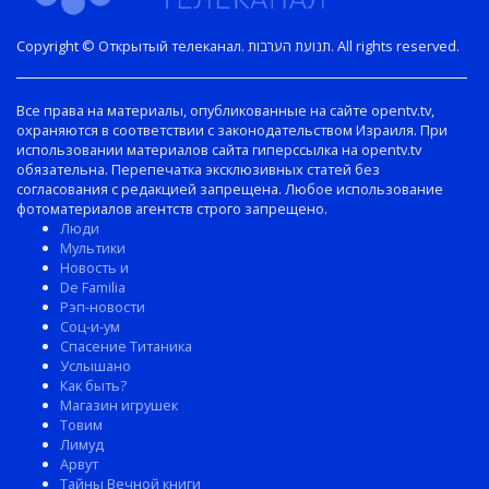
Copyright © Открытый телеканал. תנועת הערבות. All rights reserved.
Все права на материалы, опубликованные на сайте opentv.tv,
охраняются в соответствии с законодательством Израиля. При
использовании материалов сайта гиперссылка на opentv.tv
обязательна. Перепечатка эксклюзивных статей без
согласования с редакцией запрещена. Любое использование
фотоматериалов агентств строго запрещено.
Люди
Мультики
Новость и
De Familia
Рэп-новости
Соц-и-ум
Спасение Титаника
Услышано
Как быть?
Магазин игрушек
Товим
Лимуд
Арвут
Тайны Вечной книги