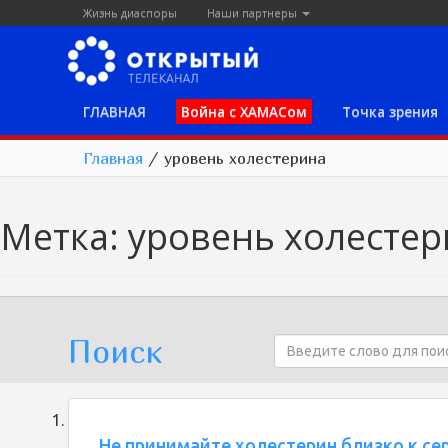
Жизнь диаспоры
Наши партнеры
ГЛАВНАЯ
Война с ХАМАСом
Точка зрения
Главная
/
уровень холестерина
Метка:
уровень холестер
Поиск
Не принимайте холестерин близко к се