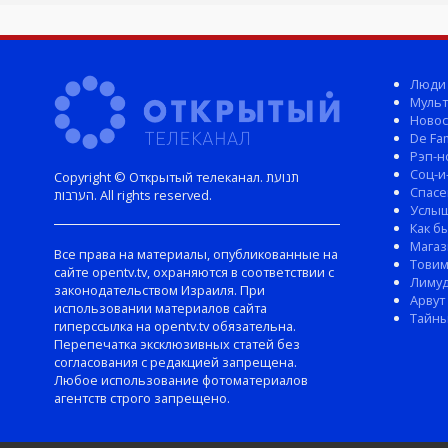
Люди
Мульт
Новос
De Fam
Рэп-н
Соц-и
Copyright © Открытый телеканал. תנועת
Спасе
הערבות. All rights reserved.
Услы
Как б
Магаз
Все права на материалы, опубликованные на
Тови
сайте opentv.tv, охраняются в соответствии с
Лиму
законодательством Израиля. При
Арвут
использовании материалов сайта
Тайны
гиперссылка на opentv.tv обязательна.
Перепечатка эксклюзивных статей без
согласования с редакцией запрещена.
Любое использование фотоматериалов
агентств строго запрещено.