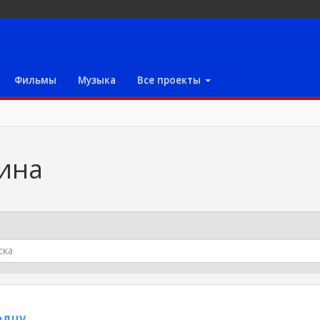
Фильмы
Музыка
Все проекты
ина
рдцу