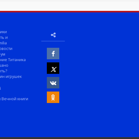
ики
ть и
ilia
овости
-ум
ние Титаника
шано
ыть?
ин игрушек
м
д
 Вечной книги