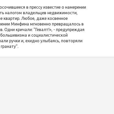
сочившееся в прессу известие о намерении
ть налогом владельцев недвижимости,
е квартир. Любое, даже косвенное
рении Минфина мгновенно превращалось в
. Одни кричали: "Гевалт!», - предупреждая
 большевизма и социалистической
рали ручки и, ехидно улыбаясь, повторяли
 гранату".