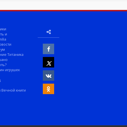
ики
ть и
ilia
овости
-ум
ние Титаника
шано
ыть?
ин игрушек
м
д
 Вечной книги