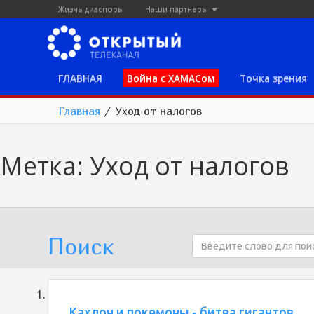
Жизнь диаспоры
Наши партнеры
ГЛАВНАЯ
Война с ХАМАСом
Точка зрения
Главная
/
Уход от налогов
Метка:
Уход от налогов
Поиск
Кахлон и покемоны - битва гигантов