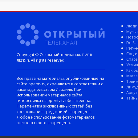
Люди
Мульт
Новос
De Fam
Рэп-н
Соц-и
Copyright © Открытый телеканал. תנועת
Спасе
הערבות. All rights reserved.
Услы
Как б
Магаз
Все права на материалы, опубликованные на
Тови
сайте opentv.tv, охраняются в соответствии с
Лиму
законодательством Израиля. При
Арвут
использовании материалов сайта
Тайны
гиперссылка на opentv.tv обязательна.
Перепечатка эксклюзивных статей без
согласования с редакцией запрещена.
Любое использование фотоматериалов
агентств строго запрещено.