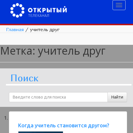
Toggl
naviga
Главная
/
учитель друг
Метка:
учитель друг
Поиск
Когда учитель становится другом?