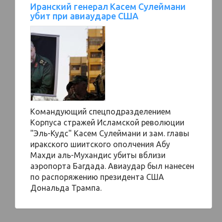
Иранский генерал Касем Сулеймани
убит при авиаударе США
Командующий спецподразделением
Корпуса стражей Исламской революции
"Эль-Кудс" Касем Сулеймани и зам. главы
иракского шиитского ополчения Абу
Махди аль-Мухандис убиты вблизи
аэропорта Багдада. Авиаудар был нанесен
по распоряжению президента США
Дональда Трампа.