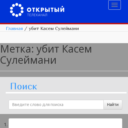
Toggl
naviga
Главная
/
убит Касем Сулеймани
Метка:
убит Касем
Сулеймани
Поиск