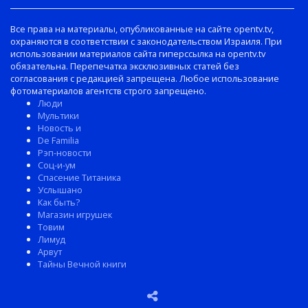
Все права на материалы, опубликованные на сайте opentv.tv,
охраняются в соответствии с законодательством Израиля. При
использовании материалов сайта гиперссылка на opentv.tv
обязательна. Перепечатка эксклюзивных статей без
согласования с редакцией запрещена. Любое использование
фотоматериалов агентств строго запрещено.
Люди
Мультики
Новость и
De Familia
Рэп-новости
Соц-и-ум
Спасение Титаника
Услышано
Как быть?
Магазин игрушек
Товим
Лимуд
Арвут
Тайны Вечной книги