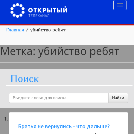
Toggl
naviga
Главная
/
убийство ребят
Метка:
убийство ребят
Поиск
Братья не вернулись - что дальше?