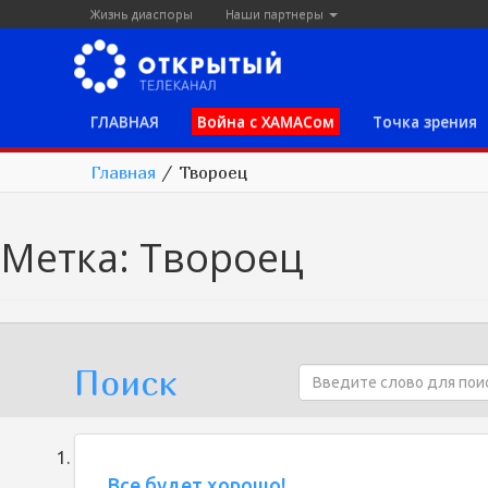
Жизнь диаспоры
Наши партнеры
ГЛАВНАЯ
Война с ХАМАСом
Точка зрения
Главная
/
Твороец
Метка:
Твороец
Поиск
Все будет хорошо!