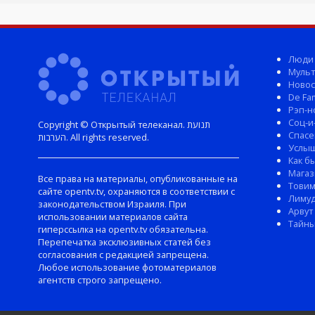
Люди
Мульт
Новос
De Fam
Рэп-н
Соц-и
Copyright © Открытый телеканал. תנועת
Спасе
הערבות. All rights reserved.
Услы
Как б
Магаз
Все права на материалы, опубликованные на
Тови
сайте opentv.tv, охраняются в соответствии с
Лиму
законодательством Израиля. При
Арвут
использовании материалов сайта
Тайны
гиперссылка на opentv.tv обязательна.
Перепечатка эксклюзивных статей без
согласования с редакцией запрещена.
Любое использование фотоматериалов
агентств строго запрещено.