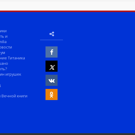
ики
ть и
ilia
овости
-ум
ние Титаника
шано
ыть?
ин игрушек
м
д
 Вечной книги