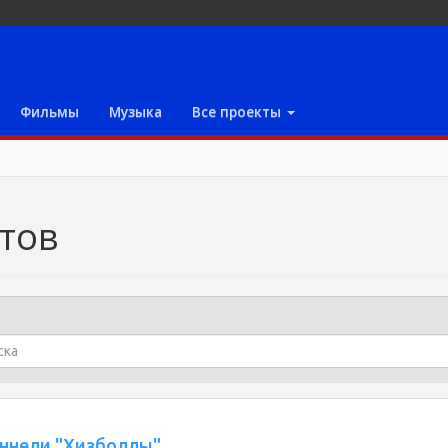
Фильмы
Музыка
Все проекты
тов
уннели "Хизболлы"