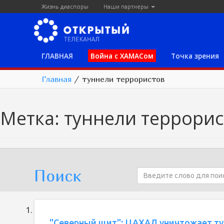
Жизнь диаспоры
Наши партнеры
ГЛАВНАЯ
Война с ХАМАСом
Точка зрения
Главная
/
туннели террористов
Метка:
туннели террорис
Поиск
"Северный щит": ЦАХАЛ уничтожает т