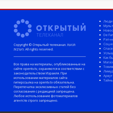
Люди
Мульт
Новос
De Fam
Рэп-н
Соц-и
Copyright © Открытый телеканал. תנועת
Спасе
הערבות. All rights reserved.
Услы
Как б
Магаз
Все права на материалы, опубликованные на
Тови
сайте opentv.tv, охраняются в соответствии с
Лиму
законодательством Израиля. При
Арвут
использовании материалов сайта
Тайны
гиперссылка на opentv.tv обязательна.
Перепечатка эксклюзивных статей без
согласования с редакцией запрещена.
Любое использование фотоматериалов
агентств строго запрещено.