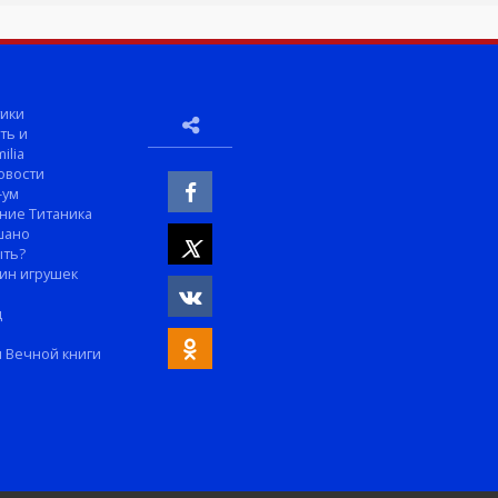
ики
ть и
ilia
овости
-ум
ние Титаника
шано
ыть?
ин игрушек
м
д
 Вечной книги