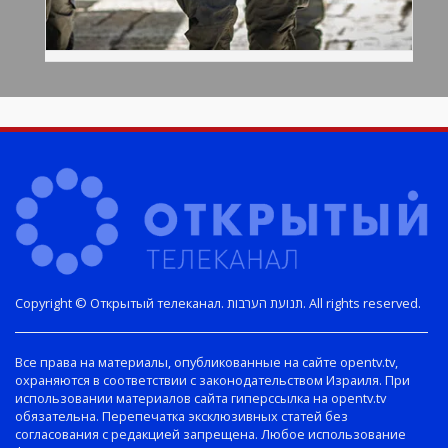
Copyright © Открытый телеканал. תנועת הערבות. All rights reserved.
Все права на материалы, опубликованные на сайте opentv.tv,
охраняются в соответствии с законодательством Израиля. При
использовании материалов сайта гиперссылка на opentv.tv
обязательна. Перепечатка эксклюзивных статей без
согласования с редакцией запрещена. Любое использование