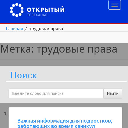
Toggl
naviga
Главная
/
трудовые права
Метка:
трудовые права
Поиск
Важная информация для подростков,
работающих во время каникул