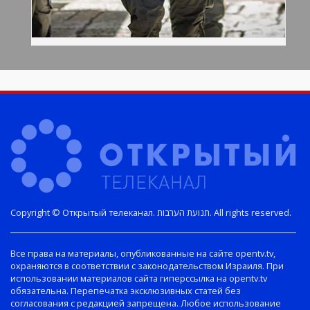
Copyright © Открытый телеканал. תנועת הערבות. All rights reserved.
Все права на материалы, опубликованные на сайте opentv.tv,
охраняются в соответствии с законодательством Израиля. При
использовании материалов сайта гиперссылка на opentv.tv
обязательна. Перепечатка эксклюзивных статей без
согласования с редакцией запрещена. Любое использование