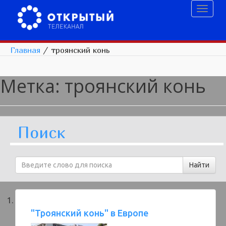
Toggl
naviga
Главная
/
троянский конь
Метка:
троянский конь
Поиск
"Троянский конь" в Европе