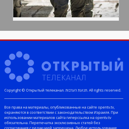
Copyright © Открытый телеканал. תנועת הערבות. All rights reserved.
Все права на материалы, опубликованные на сайте opentv.tv,
охраняются в соответствии с законодательством Израиля. При
использовании материалов сайта гиперссылка на opentv.tv
обязательна. Перепечатка эксклюзивных статей без
согласования с редакцией запрещена. Любое использование