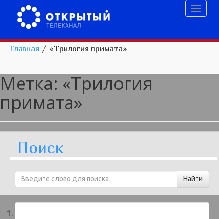
Toggl
naviga
Главная
/
«Трилогия примата»
Метка:
«Трилогия
примата»
Поиск