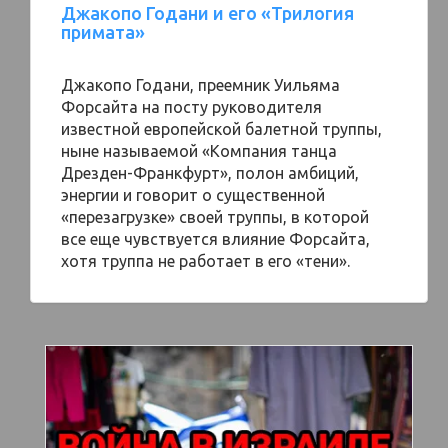
Джакопо Годани и его «Трилогия
примата»
Джакопо Годани, преемник Уильяма
Форсайта на посту руководителя
известной европейской балетной труппы,
ныне называемой «Компания танца
Дрезден-Франкфурт», полон амбиций,
энергии и говорит о существенной
«перезагрузке» своей труппы, в которой
все еще чувствуется влияние Форсайта,
хотя труппа не работает в его «тени».