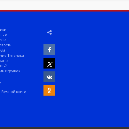
ики
ть и
ilia
овости
-ум
ние Титаника
шано
ыть?
ин игрушек
м
д
 Вечной книги