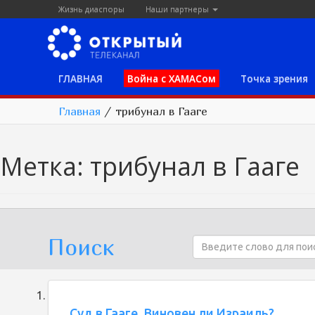
Жизнь диаспоры
Наши партнеры
ГЛАВНАЯ
Война с ХАМАСом
Точка зрения
Главная
/
трибунал в Гааге
Метка:
трибунал в Гааге
Поиск
Суд в Гааге. Виновен ли Израиль?