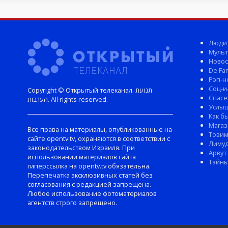
Люди
Мульт
Новос
De Fam
Рэп-н
Соц-и
Copyright © Открытый телеканал. תנועת
Спасе
הערבות. All rights reserved.
Услы
Как б
Магаз
Все права на материалы, опубликованные на
Тови
сайте opentv.tv, охраняются в соответствии с
Лиму
законодательством Израиля. При
Арвут
использовании материалов сайта
Тайны
гиперссылка на opentv.tv обязательна.
Перепечатка эксклюзивных статей без
согласования с редакцией запрещена.
Любое использование фотоматериалов
агентств строго запрещено.