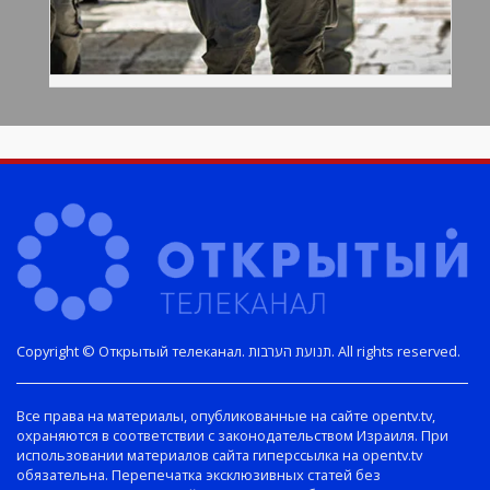
Copyright © Открытый телеканал. תנועת הערבות. All rights reserved.
Все права на материалы, опубликованные на сайте opentv.tv,
охраняются в соответствии с законодательством Израиля. При
использовании материалов сайта гиперссылка на opentv.tv
обязательна. Перепечатка эксклюзивных статей без