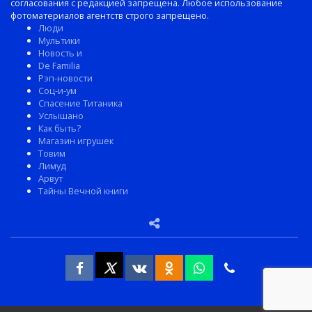
согласования с редакцией запрещена. Любое использование
фотоматериалов агентств строго запрещено.
Люди
Мультики
Новость и
De Familia
Рэп-новости
Соц-и-ум
Спасение Титаника
Услышано
Как быть?
Магазин игрушек
Товим
Лимуд
Арвут
Тайны Вечной книги