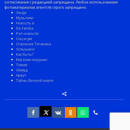
согласования с редакцией запрещена. Любое использование
фотоматериалов агентств строго запрещено.
Люди
Мультики
Новость и
De Familia
Рэп-новости
Соц-и-ум
Спасение Титаника
Услышано
Как быть?
Магазин игрушек
Товим
Лимуд
Арвут
Тайны Вечной книги