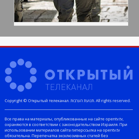
Copyright © Открытый телеканал. תנועת הערבות. All rights reserved.
Все права на материалы, опубликованные на сайте opentv.tv,
охраняются в соответствии с законодательством Израиля. При
использовании материалов сайта гиперссылка на opentv.tv
обязательна. Перепечатка эксклюзивных статей без