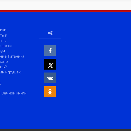
ики
ть и
ilia
овости
-ум
ние Титаника
шано
ыть?
ин игрушек
м
д
 Вечной книги