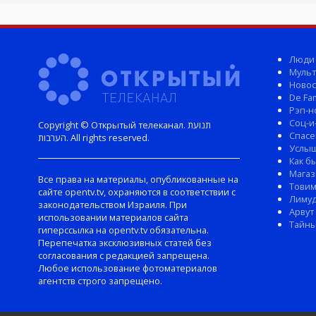
Люди
Мульт
Новос
De Fam
Рэп-н
Соц-и
Copyright © Открытый телеканал. תנועת
Спасе
הערבות. All rights reserved.
Услы
Как б
Магаз
Все права на материалы, опубликованные на
Тови
сайте opentv.tv, охраняются в соответствии с
Лиму
законодательством Израиля. При
Арвут
использовании материалов сайта
Тайны
гиперссылка на opentv.tv обязательна.
Перепечатка эксклюзивных статей без
согласования с редакцией запрещена.
Любое использование фотоматериалов
агентств строго запрещено.