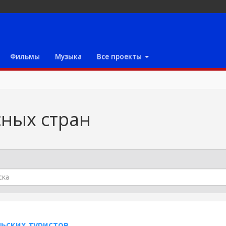
Фильмы
Музыка
Все проекты
сных стран
льских туристов