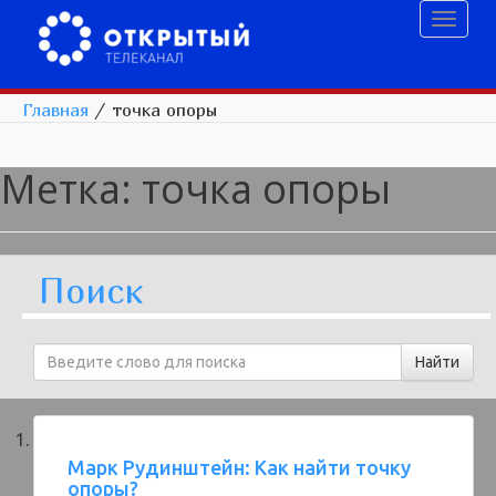
Toggl
naviga
Главная
/
точка опоры
Метка:
точка опоры
Поиск
Марк Рудинштейн: Как найти точку
опоры?