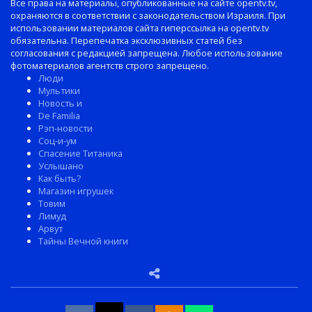
Все права на материалы, опубликованные на сайте opentv.tv,
охраняются в соответствии с законодательством Израиля. При
использовании материалов сайта гиперссылка на opentv.tv
обязательна. Перепечатка эксклюзивных статей без
согласования с редакцией запрещена. Любое использование
фотоматериалов агентств строго запрещено.
Люди
Мультики
Новость и
De Familia
Рэп-новости
Соц-и-ум
Спасение Титаника
Услышано
Как быть?
Магазин игрушек
Товим
Лимуд
Арвут
Тайны Вечной книги