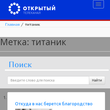
Toggl
naviga
Главная
/
титаник
Метка:
титаник
Поиск
Откуда в нас берется благородство