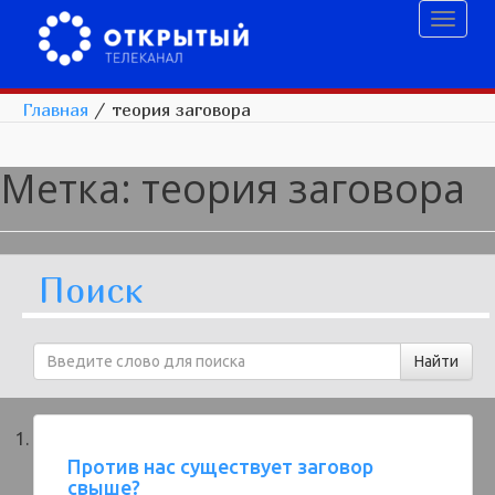
Toggl
naviga
Главная
/
теория заговора
Метка:
теория заговора
Поиск
Против нас существует заговор
свыше?