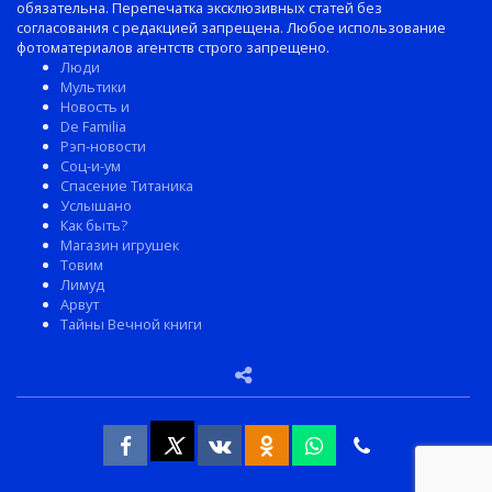
обязательна. Перепечатка эксклюзивных статей без
согласования с редакцией запрещена. Любое использование
фотоматериалов агентств строго запрещено.
Люди
Мультики
Новость и
De Familia
Рэп-новости
Соц-и-ум
Спасение Титаника
Услышано
Как быть?
Магазин игрушек
Товим
Лимуд
Арвут
Тайны Вечной книги