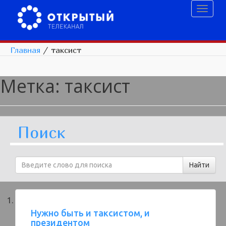
Toggl
naviga
Главная
/
таксист
Метка:
таксист
Поиск
Нужно быть и таксистом, и
президентом