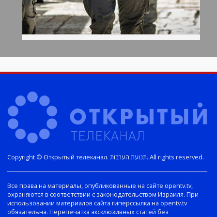
Copyright © Открытый телеканал. תנועת הערבות. All rights reserved.
Все права на материалы, опубликованные на сайте opentv.tv,
охраняются в соответствии с законодательством Израиля. При
использовании материалов сайта гиперссылка на opentv.tv
обязательна. Перепечатка эксклюзивных статей без