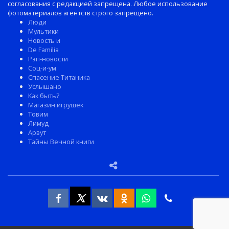
согласования с редакцией запрещена. Любое использование
фотоматериалов агентств строго запрещено.
Люди
Мультики
Новость и
De Familia
Рэп-новости
Соц-и-ум
Спасение Титаника
Услышано
Как быть?
Магазин игрушек
Товим
Лимуд
Арвут
Тайны Вечной книги