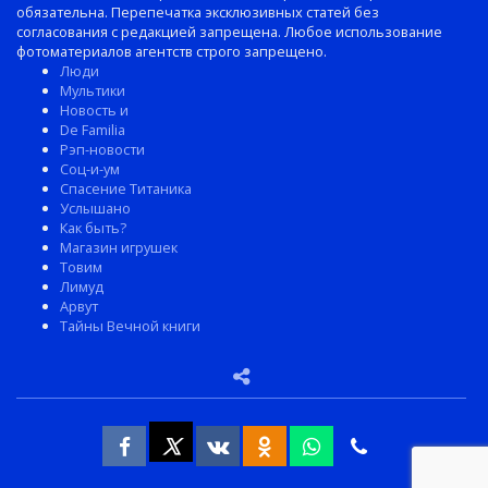
обязательна. Перепечатка эксклюзивных статей без
согласования с редакцией запрещена. Любое использование
фотоматериалов агентств строго запрещено.
Люди
Мультики
Новость и
De Familia
Рэп-новости
Соц-и-ум
Спасение Титаника
Услышано
Как быть?
Магазин игрушек
Товим
Лимуд
Арвут
Тайны Вечной книги