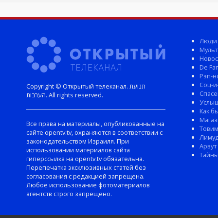
Люди
Мульт
Новос
De Fam
Рэп-н
Соц-и
Copyright © Открытый телеканал. תנועת
Спасе
הערבות. All rights reserved.
Услы
Как б
Магаз
Все права на материалы, опубликованные на
Тови
сайте opentv.tv, охраняются в соответствии с
Лиму
законодательством Израиля. При
Арвут
использовании материалов сайта
Тайны
гиперссылка на opentv.tv обязательна.
Перепечатка эксклюзивных статей без
согласования с редакцией запрещена.
Любое использование фотоматериалов
агентств строго запрещено.