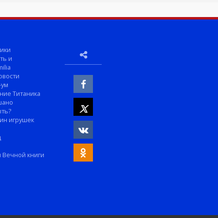
ики
ть и
ilia
овости
-ум
ние Титаника
шано
ыть?
ин игрушек
м
д
 Вечной книги