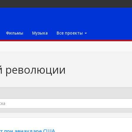
Фильмы
Музыка
Все проекты
й революции
ит при авиаударе США