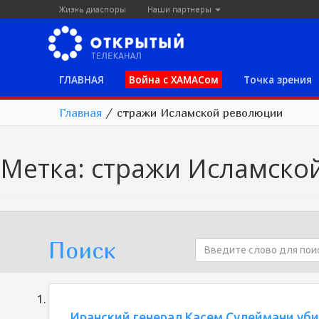
Жизнь диаспоры
Наши партнеры
ГЛАВНАЯ
Война с ХАМАСом
Точка зрения
Главная
/
стражи Исламской революции
Метка:
стражи Исламско
Поиск
Иранский генерал Касем Сулеймани уб