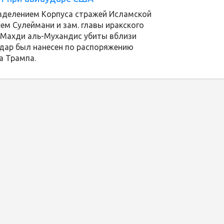
делением Корпуса стражей Исламской
ем Сулеймани и зам. главы иракского
 Махди аль-Мухандис убиты вблизи
удар был нанесен по распоряжению
а Трампа.