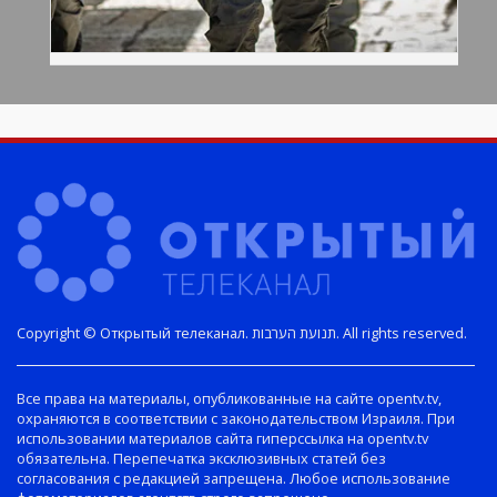
Copyright © Открытый телеканал. תנועת הערבות. All rights reserved.
Все права на материалы, опубликованные на сайте opentv.tv,
охраняются в соответствии с законодательством Израиля. При
использовании материалов сайта гиперссылка на opentv.tv
обязательна. Перепечатка эксклюзивных статей без
согласования с редакцией запрещена. Любое использование